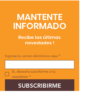
verdad tan eviden
ignorada: “Sin
MANTENTE
INFORMADO
Recibe las últimas
novedades !
Ingresa tu correo electrónico aquí
*
Si, desearía suscribirme a tu 
newsletter
*
SUBSCRIBIRME